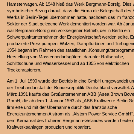
Hamsterwagen. Ab 1948 hieß das Werk Bergmann-Borsig. Dies w
symbolischer Bezug darauf, dass die Firma die Belegschaft des 
Werks in Berlin-Tegel übernommen hatte, nachdem das im franz
Sektor der Stadt gelegene Werk demontiert worden war. Ab Janu
war Bergmann-Borsig ein volkseigener Betrieb, der in Berlin ein
Schwerpunktunternehmen der Energiewirtschaft werden sollte. E
produzierte Presspumpen, Walzen, Dampfturbinen und Turbogene
1954 begann im Rahmen des staatlichen „Konsumgüterprogramm
Herstellung von Massenbedarfsgütern, darunter Rollschuhe,
Schlittschuhe und Wasserkessel und ab 1955 von elektrischen
Trockenrasierern.
Am 1. Juli 1990 wurde der Betrieb in eine GmbH umgewandelt u
der Treuhandanstalt der Bundesrepublik Deutschland verwaltet. 
März 1991 kaufte das Großunternehmen ABB (Asea Brown Bover
GmbH, die ab dem 1. Januar 1993 als „ABB Kraftwerke Berlin 
firmierte und mit der Übernahme durch das französische
Energieunternehmen Alstrom als „Alstom Power Service GmbH“.
dem Kernareal des früheren Bergmann-Geländes werden heute n
Kraftwerksanlagen produziert und repariert.