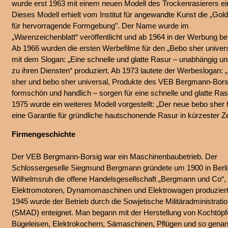
wurde erst 1963 mit einem neuen Modell des Trockenrasierers ei
Dieses Modell erhielt vom Institut für angewandte Kunst die „Gol
für hervorragende Formgebung”. Der Name wurde im
„Warenzeichenblatt“ veröffentlicht und ab 1964 in der Werbung be
Ab 1966 wurden die ersten Werbefilme für den „Bebo sher univer
mit dem Slogan: „Eine schnelle und glatte Rasur – unabhängig un
zu ihren Diensten“ produziert. Ab 1973 lautete der Werbeslogan: 
sher und bebo sher universal, Produkte des VEB Bergmann-Bors
formschön und handlich – sorgen für eine schnelle und glatte Ras
1975 wurde ein weiteres Modell vorgestellt: „Der neue bebo sher f
eine Garantie für gründliche hautschonende Rasur in kürzester Ze
Firmengeschichte
Der VEB Bergmann-Borsig war ein Maschinenbaubetrieb. Der
Schlossergeselle Siegmund Bergmann gründete um 1900 in Berli
Wilhelmsruh die offene Handelsgesellschaft „Bergmann und Co“, d
Elektromotoren, Dynamomaschinen und Elektrowagen produzier
1945 wurde der Betrieb durch die Sowjetische Militäradministrati
(SMAD) enteignet. Man begann mit der Herstellung von Kochtöpf
Bügeleisen, Elektrokochern, Sämaschinen, Pflügen und so gena