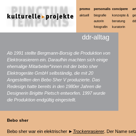
promo
personalis
concipere
ar
aktuell
biografie
konzepte &
ge
autorin
beratung
dd
fotografin
kuratorin
ddr-alltag
Ab 1991 stellte Bergmann-Borsig die Produktion von
Elektrorasierern ein. Daraufhin machten sich einige
ehemalige Mitarbeiter*innen mit der bebo sher
Elektrogeräte GmbH selbständig, die mit 20
Angestellten den Bebo Sher V produzierte. Das
Redesign hatte bereits in den 1980er Jahren die
Designerin Brigitte Pietsch entworfen. 1997 wurde
die Produktion endgültig eingestellt.
Bebo sher
Bebo sher war ein elektrischer ►
Trockenrasierer
. Der Name setz