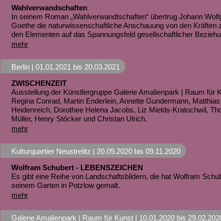
Wahlverwandschaften
In seinem Roman „Wahlverwandtschaften“ übertrug Johann Wolf
Goethe die naturwissenschaftliche Anschauung von den Kräften
den Elementen auf das Spannungsfeld gesellschaftlicher Bezieh
mehr
Berlin |
01.01.2021
bis
20.03.2021
ZWISCHENZEIT
Ausstellung der Künstlergruppe Galerie Amalienpark | Raum für 
Regina Conrad, Martin Enderlein, Annette Gundermann, Matthias
Heidenreich, Dorothee Helena Jacobs, Liz Mields-Kratochwil, T
Müller, Henry Stöcker und Christan Ulrich.
mehr
Kulturquartier Neustrelitz |
20.09.2020
bis
09.11.2020
Wolfram Schubert - LEBENSZEICHEN
Es gibt eine Reihe von Landschaftsbildern, die hat Wolfram Schub
seinem Garten in Potzlow gemalt.
mehr
Galerie Amalienpark | Raum für Kunst |
10.01.2020
bis
29.02.202