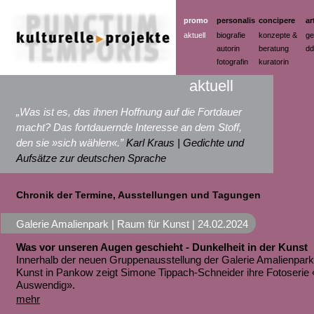
promo
personalis
concipere
ar
aktuell
biografie
konzepte &
ge
autorin
beratung
dd
fotografin
kuratorin
aktuell
„Was ist es, das ihnen Hoffnung auf die Fortdauer
macht? Das fortdauernde Interesse an dem Stoff,
den sie »sich wählen«.”
Karl Kraus | Gedichte und
Aufsätze zur deutschen Sprache
Chronik der Termine, Ausstellungen und Tagungen
Galerie Amalienpark | Raum für Kunst |
24.02.2024
Was vor unseren Augen geschieht - Dunkelheit in der Kunst
Innerhalb der neuen Gruppenausstellung der Galerie Amalienpark
Kunst in Pankow zeigt Simone Tippach-Schneider ihre Fotoserie 
Auswendig».
mehr