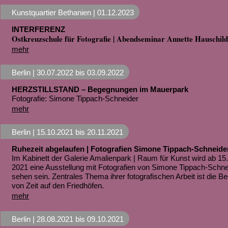
Kunstquartier Bethanien |
01.12.2023
INTERFERENZ
Ostkreuzschule für Fotografie | Abendseminar Annette Hauschild
mehr
Berlin |
30.07.2022
bis
03.09.2022
HERZSTILLSTAND – Begegnungen im Mauerpark
Fotografie: Simone Tippach-Schneider
mehr
Berlin |
15.10.2021
bis
20.11.2021
Ruhezeit abgelaufen | Fotografien Simone Tippach-Schneide
Im Kabinett der Galerie Amalienpark | Raum für Kunst wird ab 15
2021 eine Ausstellung mit Fotografien von Simone Tippach-Schne
sehen sein. Zentrales Thema ihrer fotografischen Arbeit ist die B
von Zeit auf den Friedhöfen.
mehr
Berlin |
28.08.2021
bis
09.10.2021