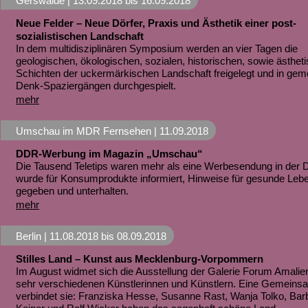
Gerswalde |
13.09.2018
bis
16.09.2018
Neue Felder – Neue Dörfer, Praxis und Ästhetik einer post-
sozialistischen Landschaft
In dem multidisziplinären Symposium werden an vier Tagen die
geologischen, ökologischen, sozialen, historischen, sowie ästhet
Schichten der uckermärkischen Landschaft freigelegt und in ge
Denk-Spaziergängen durchgespielt.
mehr
Umschau im MDR Fernsehen |
11.09.2018
DDR-Werbung im Magazin „Umschau“
Die Tausend Teletips waren mehr als eine Werbesendung in der
wurde für Konsumprodukte informiert, Hinweise für gesunde Le
gegeben und unterhalten.
mehr
Berlin |
11.08.2018
bis
08.09.2018
Stilles Land – Kunst aus Mecklenburg-Vorpommern
Im August widmet sich die Ausstellung der Galerie Forum Amalie
sehr verschiedenen Künstlerinnen und Künstlern. Eine Gemeins
verbindet sie: Franziska Hesse, Susanne Rast, Wanja Tolko, Bar