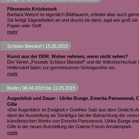
Fibonaccis Krückstock
Barbara Wetzel ist eigentlich Bildhauerin, erfindet aber auch ger
Sie fertigt Sägearbeiten an und druckt sie dann, egal wie groß sie
Papier oder Stoff.
mehr
Schloss Biesdorf |
15.05.2019
Kunst aus der DDR. Woher nehmen, wenn nicht sehen?
Der Verein „Freunde Schloss Biesdorf“ und die Volkshochschule
Hellersdorf laden zur gemeinsamen Vortragsreihe ein.
mehr
Berlin |
06.04.2019
bis
11.05.2019
Augenblick und Dauer - Ulrike Bunge, Emerita Pansowová, 
Gille
«Der Augenblick ist Ewigkeit.» Goethes Satz aus dem Gedicht
A
dient der Ausstellung als Denkfigur bei der Betrachtung der vers
künstlerischen Werke von Emerita Pansowová, Ulrike Bunge un
Gille in der neuen Ausstellung der Galerie Forum Amalienpark.
mehr