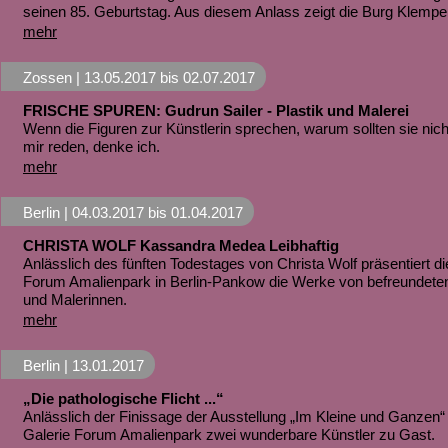
seinen 85. Geburtstag. Aus diesem Anlass zeigt die Burg Klemp
mehr
Zossen |
13.05.2017
bis
02.07.2017
FRISCHE SPUREN: Gudrun Sailer - Plastik und Malerei
Wenn die Figuren zur Künstlerin sprechen, warum sollten sie nich
mir reden, denke ich.
mehr
Berlin |
04.03.2017
bis
01.04.2017
CHRISTA WOLF Kassandra Medea Leibhaftig
Anlässlich des fünften Todestages von Christa Wolf präsentiert di
Forum Amalienpark in Berlin-Pankow die Werke von befreundete
und Malerinnen.
mehr
Berlin |
13.01.2017
„Die pathologische Flicht ...“
Anlässlich der Finissage der Ausstellung „Im Kleine und Ganzen“ 
Galerie Forum Amalienpark zwei wunderbare Künstler zu Gast.