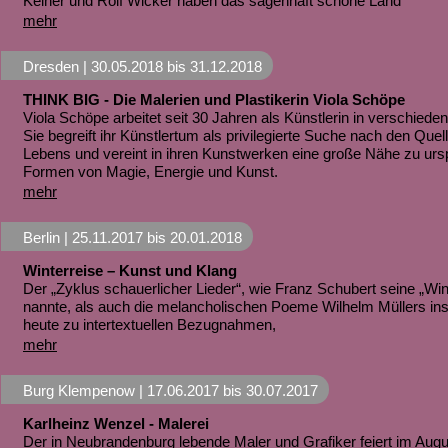
Keiner und Rolf Wicker haben das sagenhaft schöne Land
mehr
Dresden |
30.05.2018
bis
31.12.2018
THINK BIG - Die Malerien und Plastikerin Viola Schöpe
Viola Schöpe arbeitet seit 30 Jahren als Künstlerin in verschiede
Sie begreift ihr Künstlertum als privilegierte Suche nach den Quel
Lebens und vereint in ihren Kunstwerken eine große Nähe zu urs
Formen von Magie, Energie und Kunst.
mehr
Berlin |
25.11.2017
bis
20.01.2018
Winterreise – Kunst und Klang
Der „Zyklus schauerlicher Lieder“, wie Franz Schubert seine „Win
nannte, als auch die melancholischen Poeme Wilhelm Müllers insp
heute zu intertextuellen Bezugnahmen,
mehr
Burg Klempenow |
17.06.2017
bis
30.07.2017
Karlheinz Wenzel - Malerei
Der in Neubrandenburg lebende Maler und Grafiker feiert im Aug