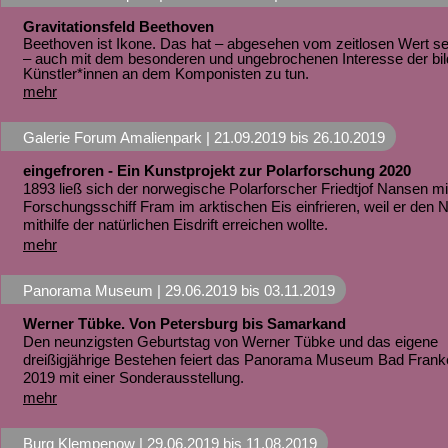
Gravitationsfeld Beethoven
Beethoven ist Ikone. Das hat – abgesehen vom zeitlosen Wert s
– auch mit dem besonderen und ungebrochenen Interesse der bi
Künstler*innen an dem Komponisten zu tun.
mehr
Galerie Forum Amalienpark |
21.09.2019
bis
26.10.2019
eingefroren - Ein Kunstprojekt zur Polarforschung 2020
1893 ließ sich der norwegische Polarforscher Friedtjof Nansen m
Forschungsschiff Fram im arktischen Eis einfrieren, weil er den 
mithilfe der natürlichen Eisdrift erreichen wollte.
mehr
Panorama Museum |
29.06.2019
bis
03.11.2019
Werner Tübke. Von Petersburg bis Samarkand
Den neunzigsten Geburtstag von Werner Tübke und das eigene
dreißigjährige Bestehen feiert das Panorama Museum Bad Fran
2019 mit einer Sonderausstellung.
mehr
Burg Klempenow |
29.06.2019
bis
11.08.2019