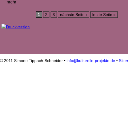
mehr
Seiten
1
2
3
nächste Seite ›
letzte Seite »
© 2011 Simone Tippach-Schneider •
info@kulturelle-projekte.de
•
Site