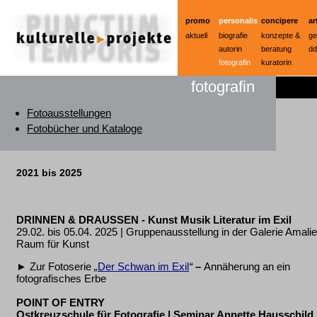
promo
personalis
concipere
ar
aktuell
biografie
konzepte &
ge
autorin
beratung
dd
fotografin
kuratorin
fotografin
Fotoausstellungen
Fotobücher und Kataloge
2021 bis 2025
D
RINNEN & DRAUSSEN - Kunst Musik Literatur im Exil
29.02. bis 05.04. 2025 | Gruppenausstellung in der Galerie Amalie
Raum für Kunst
► Zur Fotoserie
„
Der Schwan im Exil
“
–
Annäherung an ein
fotografisches Erbe
POINT OF ENTRY
Ostkreuzschule für Fotografie | Seminar Annette Hausschild