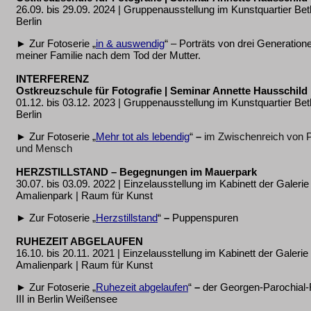
26.09. bis 29.09. 2024 | Gruppenausstellung im Kunstquartier Bet
Berlin
► Zur Fotoserie „
in & auswendig
“ –
Porträts von
drei Generation
meiner Familie nach dem Tod der Mutter.
INTERFERENZ
Ostkreuzschule für Fotografie | Seminar Annette Hausschild
01.12. bis 03.12. 2023 | Gruppenausstellung im Kunstquartier Bet
Berlin
► Zur Fotoserie „
Mehr tot als lebendig
“
–
im
Zwischenreich von 
und Mensch
HERZSTILLSTAND – Begegnungen im Mauerpark
30.07. bis 03.09. 2022 | Einzelausstellung im Kabinett der Galerie
Amalienpark | Raum für Kunst
► Zur Fotoserie „
Herzstillstand
“
–
Puppenspuren
RUHEZEIT ABGELAUFEN
16.10. bis 20.11. 2021 | Einzelausstellung im Kabinett der Galerie
Amalienpark | Raum für Kunst
► Zur Fotoserie „
Ruhezeit abgelaufen
“
–
der Georgen-Parochial-
III in Berlin Weißensee