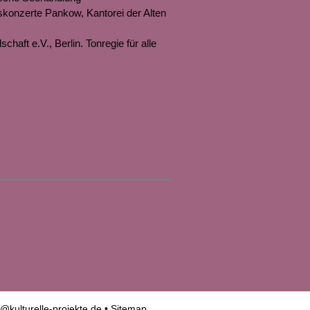
skonzerte Pankow, Kantorei der Alten
chaft e.V., Berlin. Tonregie für alle
o@kulturelle-projekte.de
•
Sitemap