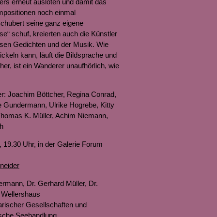
ers erneut ausloten und damit das
mpositionen noch einmal
Schubert seine ganz eigene
ise“ schuf, kreierten auch die Künstler
esen Gedichten und der Musik. Wie
ckeln kann, läuft die Bildsprache und
her, ist ein Wanderer unaufhörlich, wie
ler: Joachim Böttcher, Regina Conrad,
te Gundermann, Ulrike Hogrebe, Kitty
homas K. Müller, Achim Niemann,
ch
, 19.30 Uhr, in der Galerie Forum
neider
rmann, Dr. Gerhard Müller, Dr.
 Wellershaus
arischer Gesellschaften und
ßische Seehandlung