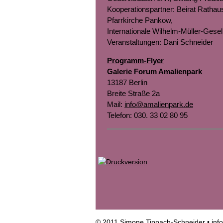
Kooperationspartner: Beirat Rathau
Pfarrkirche Pankow,
Internationale Wilhelm-Müller-Gesells
Veranstaltungen: Dani Schneider
Programm-Flyer
Galerie Forum Amalienpark
13187 Berlin
Breite Straße 2a
Mail:
info@amalienpark.de
Telefon: 030. 33 02 80 95
© 2011 Simone Tippach-Schneider •
inf