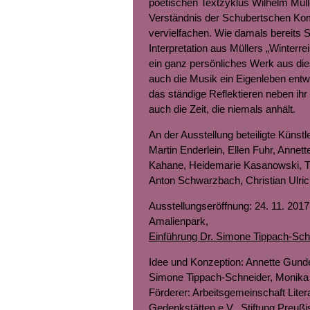
poetischen Textzyklus Wilhelm Müll
Verständnis der Schubertschen Ko
vervielfachen. Wie damals bereits 
Interpretation aus Müllers „Winterre
ein ganz persönliches Werk aus di
auch die Musik ein Eigenleben entwi
das ständige Reflektieren neben ihr 
auch die Zeit, die niemals anhält.
An der Ausstellung beteiligte Künst
Martin Enderlein, Ellen Fuhr, Annet
Kahane, Heidemarie Kasanowski, T
Anton Schwarzbach, Christian Ulri
Ausstellungseröffnung: 24. 11. 2017
Amalienpark,
Einführung Dr. Simone Tippach-Sch
Idee und Konzeption: Annette Gunde
Simone Tippach-Schneider, Monika
Förderer: Arbeitsgemeinschaft Liter
Gedenkstätten e.V., Stiftung Preu