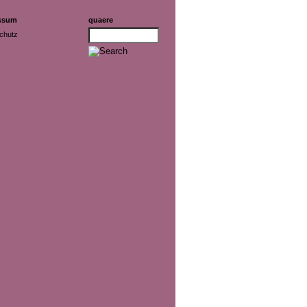
ssum
quaere
chutz