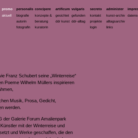
promo
personalis
concipere
artificum
vulgaris
secreto
administer
impre
aktuell
biografie
konzepte &
gesichtet
gefunden
kontakt
kunst-archiv
datens
autorin
beratung
ddr kunst
ddr-alltag
projekte
alltagsarchiv
fotografin
kuratorin
login
links
wie Franz Schubert seine „Winterreise“
en Poeme Wilhelm Müllers inspirieren
nahmen,
chen Musik, Prosa, Gedicht,
en werden.
 der Galerie Forum Amalienpark
Künstler mit der Winterreise und
setzt und Werke geschaffen, die den